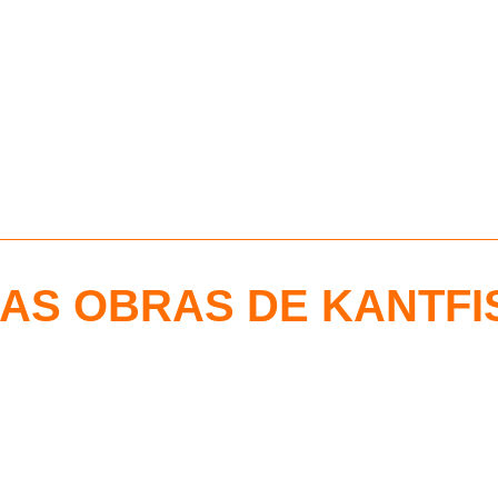
AS OBRAS DE KANTFI