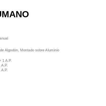
 UMANO
Manual
 de Algodón, Montado sobre Aluminio
+ 1 A.P.
 A.P.
 A.P.