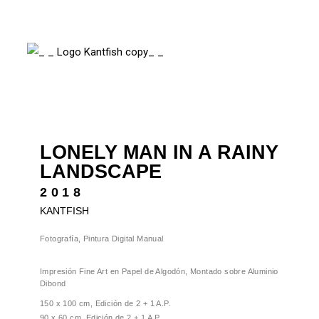
LONELY MAN IN A RAINY
LANDSCAPE
2018
KANTFISH
Fotografía, Pintura Digital Manual
Impresión Fine Art en Papel de Algodón, Montado sobre Aluminio
Dibond
150 x 100 cm, Edición de 2 + 1 A.P.
90 x 60 cm, Edición de 2 + 1 A.P.